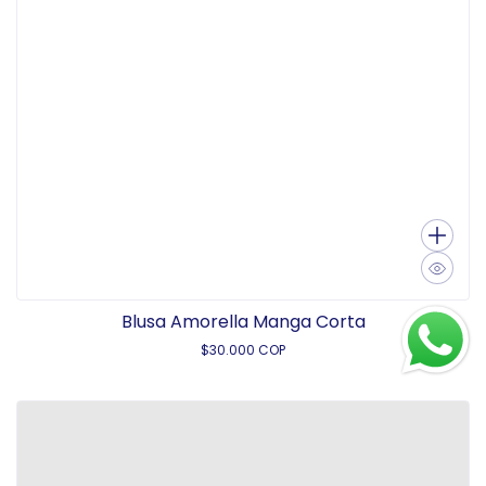
Blusa Amorella Manga Corta
$30.000 COP
P
r
e
c
i
o
h
a
b
i
t