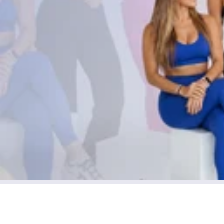
C
O
N
T
E
N
I
D
O