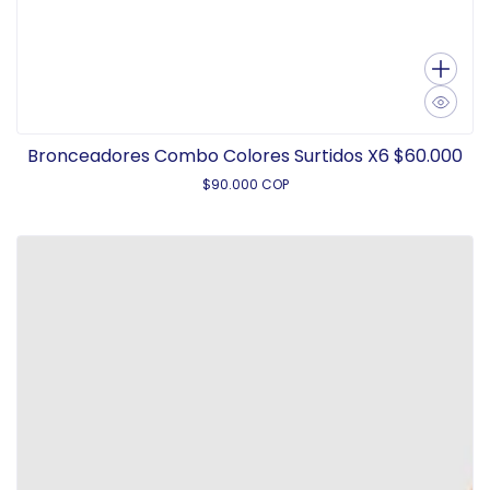
Bronceadores Combo Colores Surtidos X6 $60.000
$90.000 COP
P
r
e
c
i
o
h
a
b
i
t
u
a
l