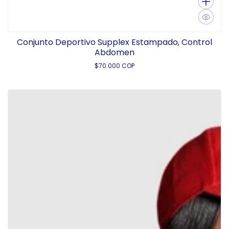
Conjunto Deportivo Supplex Estampado, Control
Abdomen
$70.000 COP
P
r
e
c
i
o
h
a
b
i
t
u
a
l