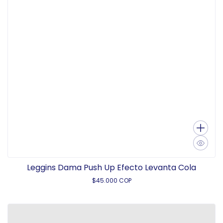
Leggins Dama Push Up Efecto Levanta Cola
$45.000 COP
P
r
e
c
i
o
h
a